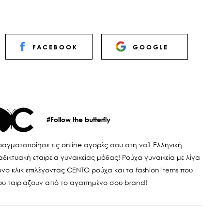
FACEBOOK
GOOGLE
#Follow the butterfly
αγματοποίησε τις online αγορές σου στη νο1 Ελληνική
αδικτυακή εταιρεία γυναικείας μόδας! Ρούχα γυναικεία με λίγα
νο κλικ επιλέγοντας CENTO ρούχα και τα fashion items που
ου ταιριάζουν από το αγαπημένο σου brand!