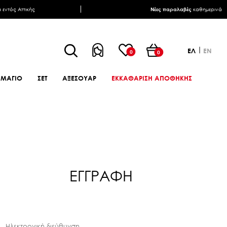
α
εντός Αττικής
Νέες παραλαβές
καθημερινά
ΕΛ
EN
0
0
ΜΑΓΙΟ
ΣΕΤ
ΑΞΕΣΟΥΑΡ
ΕΚΚΑΘΑΡΙΣΗ ΑΠΟΘΗΚΗΣ
ΕΓΓΡΑΦΗ
Ηλεκτρονική διεύθυνση