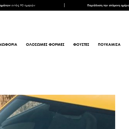
ρημάτων
εντός 90 ημερών
Παράδοση την επόμενη ημέρ
ΝΩΦΟΡΙΑ
ΟΛΟΣΩΜΕΣ ΦΟΡΜΕΣ
ΦΟΥΣΤΕΣ
ΠΟΥΚΑΜΙΣΑ
ΦΟΥΛΑΡΙΑ
ΥΠΟΔΗΜΑΤΑ
ΦΟΥΛΑΡΙΑ ANIMAL PRINT
ΜΠΟΤΕΣ
ΦΟΥΛΑΡΙΑ ΕΜΠΡΙΜΕ
ΜΠΟΤΑΚΙΑ
ΦΟΥΛΑΡΙΑ ΣΑΤΕΝ
ΜΠΟΤΑΚΙΑ BIKER
ΜΑΝΤΗΛΙΑ
MULES
ΜΑΝΤΗΛΙΑ
SNEAKERS
ΜΟΝΟΧΡΩΜΑ
ΠΕΔΙΛΑ