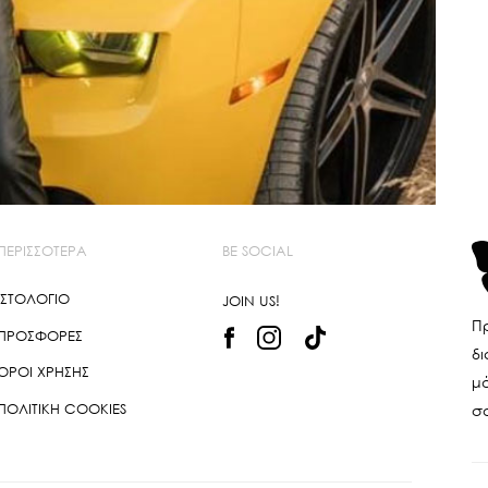
ΠΕΡΙΣΣΌΤΕΡΑ
BE SOCIAL
ΙΣΤΟΛΌΓΙΟ
JOIN US!
Πρ
ΠΡΟΣΦΟΡΈΣ
δι
ΌΡΟΙ ΧΡΉΣΗΣ
μό
ΠΟΛΙΤΙΚΉ COOKIES
σ