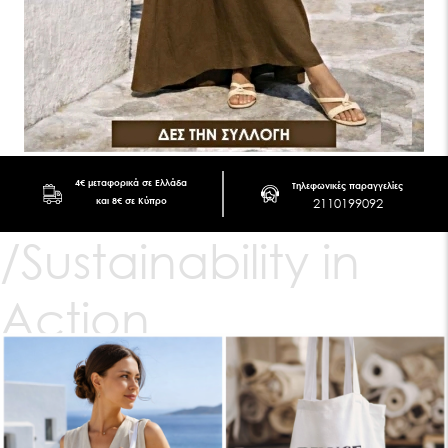
4€ μεταφορικά σε Ελλάδα
Τηλεφωνικές παραγγελίες
2110199092
και 8€ σε Κύπρο
Sustainability in
Action