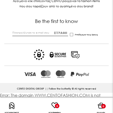
λίγα μόνο κλικ επιλέγοντας CENTO ρούχα και τα fashion items
που σου ταιριάζουν από το αγαπημένο σου brand!
Be the first to know
ΕΓΓΡΑΦΗ
Αποδέχομαι τους
όρους
CENTO DIGITAL GROUP || Follow the butterfly
© All rights reserved
Error: The domain WWW.CENTOFASHION.COM is not
authorized to show the cookie declaration for domain
group ID abf83fbf-67cd-4f1b-8644-d84a93560cab. Please
0
0
add it to the domain group in the Cookiebot Manager to
ΛΟΓΑΡΙΑΣΜΟΣ
ΑΓΑΠΗΜΕΝΑ
ΚΑΛΑΘΙ