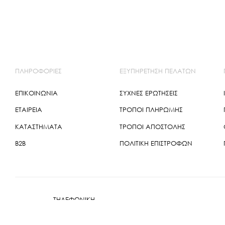
ΠΛΗΡΟΦΟΡΙΕΣ
ΕΞΥΠΗΡΕΤΗΣΗ ΠΕΛΑΤΩΝ
ΕΠΙΚΟΙΝΩΝΙΑ
ΣΥΧΝΕΣ ΕΡΩΤΗΣΕΙΣ
ΕΤΑΙΡΕΙΑ
ΤΡΌΠΟΙ ΠΛΗΡΩΜΉΣ
ΚΑΤΑΣΤΗΜΑΤΑ
ΤΡΌΠΟΙ ΑΠΟΣΤΟΛΉΣ
B2B
ΠΟΛΙΤΙΚΉ ΕΠΙΣΤΡΟΦΏΝ
THΛΕΦΩΝΙΚΗ
ΕΞΥΠΗΡΕΤΗΣΗ
2110199 092