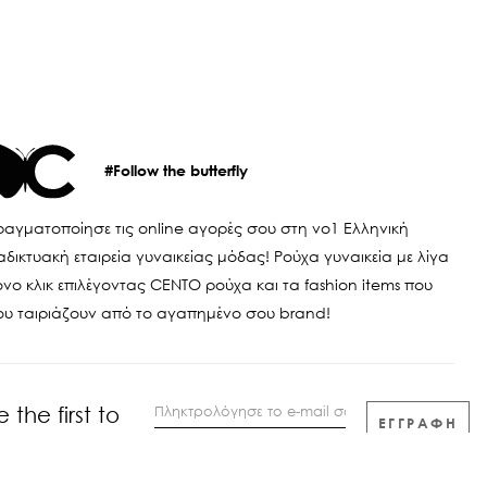
#Follow the butterfly
αγματοποίησε τις online αγορές σου στη νο1 Ελληνική
αδικτυακή εταιρεία γυναικείας μόδας! Ρούχα γυναικεία με λίγα
νο κλικ επιλέγοντας CENTO ρούχα και τα fashion items που
ου ταιριάζουν από το αγαπημένο σου brand!
e the first to
ΕΓΓΡΑΦΗ
now
Αποδέχομαι τους
όρους