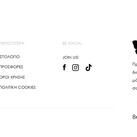
ΠΕΡΙΣΣΌΤΕΡΑ
BE SOCIAL
ΙΣΤΟΛΌΓΙΟ
JOIN US!
Πρ
ΠΡΟΣΦΟΡΈΣ
δι
ΌΡΟΙ ΧΡΉΣΗΣ
μό
ΠΟΛΙΤΙΚΉ COOKIES
σ
B
k