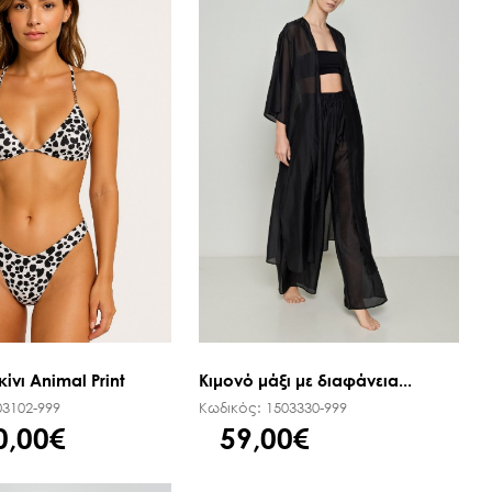
ίνι Animal Print
Κιμονό μάξι με διαφάνεια...
03102-999
Κωδικός:
1503330-999
0,00€
59,00€