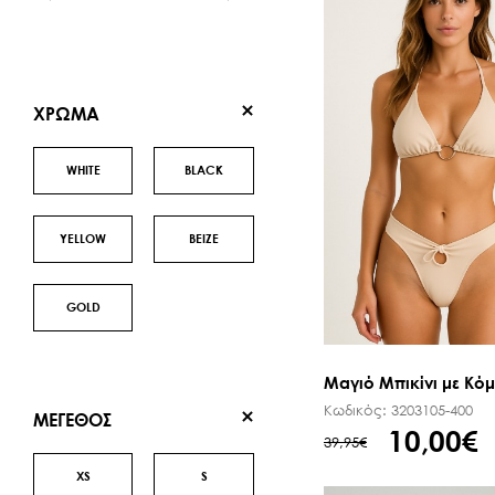
SALE ΖΩΝΕΣ
XΡΩΜΑ
WHITE
BLACK
YELLOW
BEIZE
GOLD
Μαγιό Μπικίνι με Κόμπ
Κωδικός:
3203105-400
ΜΕΓΕΘΟΣ
10,00€
39,95€
XS
S