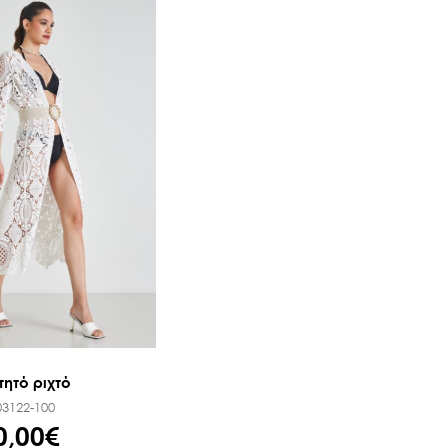
τητό ριχτό
03122-100
0,00€