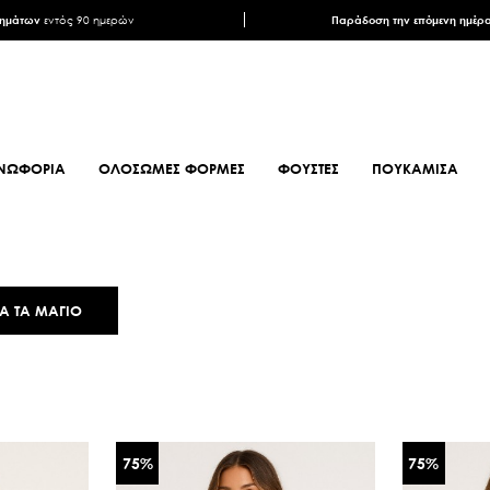
ρημάτων
εντός 90 ημερών
Παράδοση την επόμενη ημέρ
ΝΩΦΟΡΙΑ
ΟΛΟΣΩΜΕΣ ΦΟΡΜΕΣ
ΦΟΥΣΤΕΣ
ΠΟΥΚΑΜΙΣΑ
ΦΟΥΛΑΡΙΑ
ΥΠΟΔΗΜΑΤΑ
ΦΟΥΛΑΡΙΑ ANIMAL PRINT
ΜΠΟΤΕΣ
Α ΤΑ ΜΑΓΙΟ
ΦΟΥΛΑΡΙΑ ΕΜΠΡΙΜΕ
ΜΠΟΤΑΚΙΑ
ΦΟΥΛΑΡΙΑ ΣΑΤΕΝ
ΜΠΟΤΑΚΙΑ BIKER
ΜΑΝΤΗΛΙΑ
MULES
ΜΑΝΤΗΛΙΑ
SNEAKERS
75
%
75
%
ΜΟΝΟΧΡΩΜΑ
ΠΕΔΙΛΑ