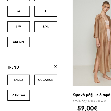
M
L
S/M
L/XL
ONE SIZE
TREND
BASICS
OCCASION
Κιμονό μάξι με διαφάν
ΔΑΝΤΕΛΑ
Κωδικός:
1503330-408
59,00€