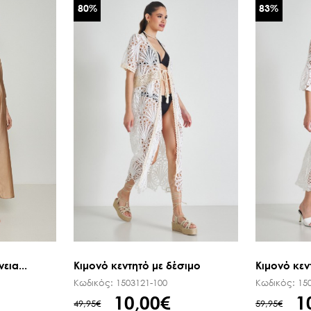
80
%
83
%
εια...
Κιμονό κεντητό με δέσιμο
Κιμονό κεν
Κωδικός:
1503121-100
Κωδικός:
15
10,00€
1
49,95€
59,95€