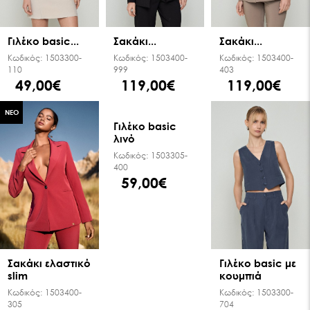
Γιλέκο basic...
Σακάκι...
Σακάκι...
Κωδικός:
1503300-
Κωδικός:
1503400-
Κωδικός:
1503400-
110
999
403
49,00€
119,00€
119,00€
ΝΕΟ
Γιλέκο basic
λινό
Κωδικός:
1503305-
400
59,00€
Σακάκι ελαστικό
Γιλέκο basic με
slim
κουμπιά
Κωδικός:
1503400-
Κωδικός:
1503300-
305
704