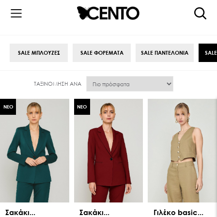
SALE ΜΠΛΟΥΖΕΣ
SALE ΦΟΡΕΜΑΤΑ
SALE ΠΑΝΤΕΛΟΝΙΑ
SAL
ΤΑΞΙΝΌΜΗΣΗ ΑΝΆ
ΝΕΟ
ΝΕΟ
Σακάκι...
Σακάκι...
Γιλέκο basic...