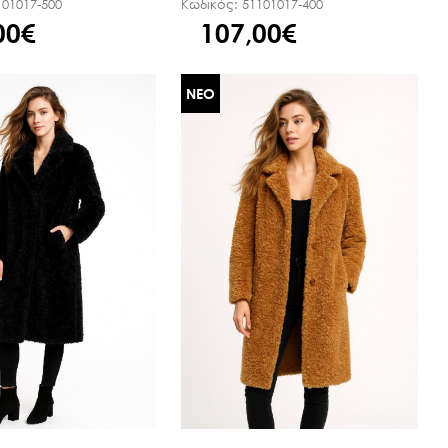
101017-500
Κωδικός:
51101017-400
00€
107,00€
ΝΕΟ