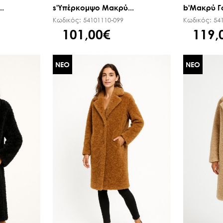
.
s'Υπέρκομψο Μακρύ...
b'Μακρύ Γο
Κωδικός:
54101110-099
Κωδικός:
54
101,00€
119,
ΝΕΟ
ΝΕΟ