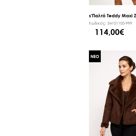
s'Παλτό Teddy Maxi 
Κωδικός:
54101100-999
114,00€
ΝΕΟ