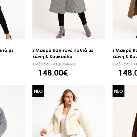
λτό με
s'Μακρύ Καπιτονέ Παλτό με
s'Μακρύ Κα
Ζώνη & Κουκούλα
Ζώνη & Κο
Κωδικός:
54101054-802
Κωδικός:
54
148,00€
148,
ΝΕΟ
ΝΕΟ