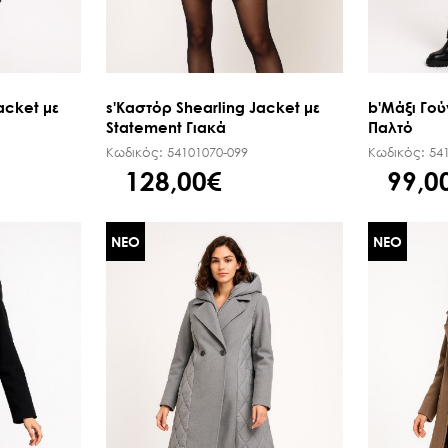
acket με
s'Καστόρ Shearling Jacket με
b'Μάξι Γού
Statement Γιακά
Παλτό
Κωδικός:
54101070-099
Κωδικός:
54
128,00€
99,0
ΝΕΟ
ΝΕΟ