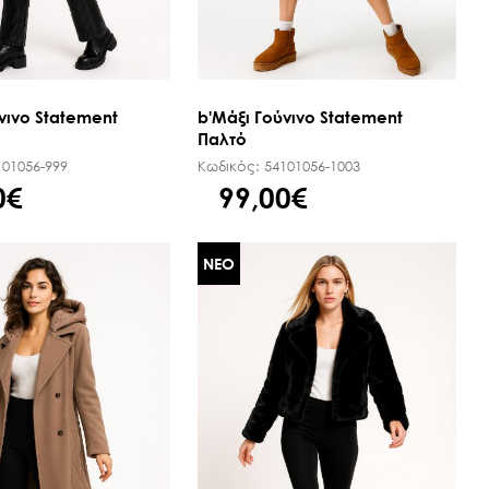
νινο Statement
b'Μάξι Γούνινο Statement
Παλτό
101056-999
Κωδικός:
54101056-1003
0€
99,00€
ΝΕΟ