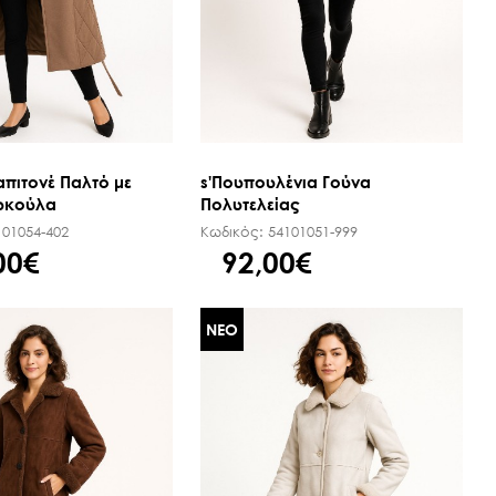
πιτονέ Παλτό με
s'Πουπουλένια Γούνα
υκούλα
Πολυτελείας
101054-402
Κωδικός:
54101051-999
00€
92,00€
ΝΕΟ