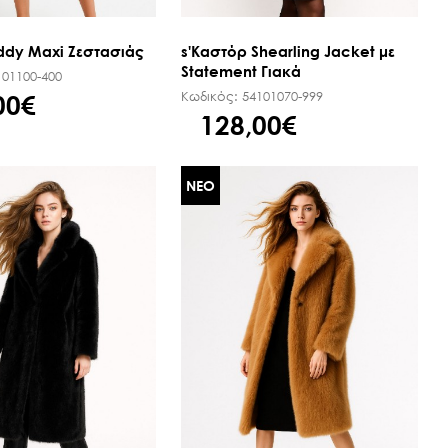
ddy Maxi Ζεστασιάς
s'Καστόρ Shearling Jacket με
Statement Γιακά
101100-400
Κωδικός:
54101070-999
00€
128,00€
ΝΕΟ