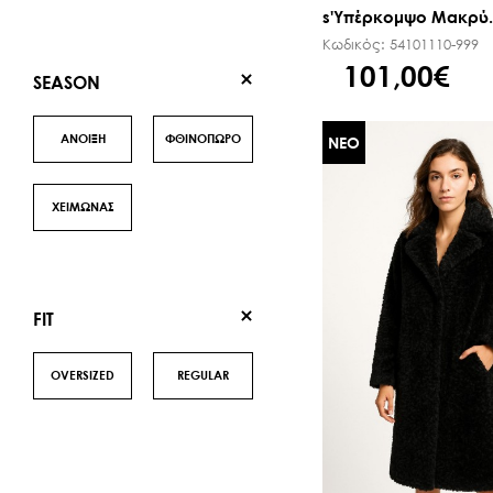
s'Υπέρκομψο Μακρύ..
Κωδικός:
54101110-999
101,00€
SEASON
ΑΝΟΙΞΗ
ΦΘΙΝΟΠΩΡΟ
ΝΕΟ
ΧΕΙΜΩΝΑΣ
FIT
OVERSIZED
REGULAR