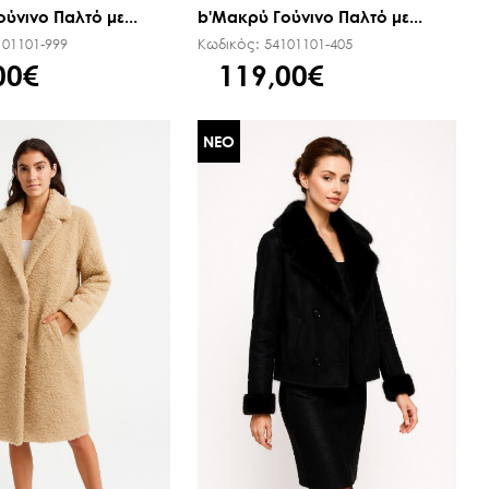
ύνινο Παλτό με...
b'Μακρύ Γούνινο Παλτό με...
101101-999
Κωδικός:
54101101-405
00€
119,00€
ΝΕΟ