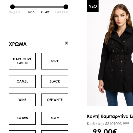
ΝΕΟ
SALE ΖΩΝΕΣ
86,00€
86
148
148,00€
XΡΩΜΑ
DARK OLIVE
BEIZE
GREEN
CAMEL
BLACK
WINE
OFF WHITE
Κοντή Καμπαρντίνα Es
BROWN
GREY
Κωδικός:
53101003-999
99,00€