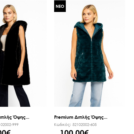
ΝΕΟ
ιπλής Όψης...
Premium Διπλής Όψης...
102002-999
Κωδικός:
52102002-605
00€
100,00€