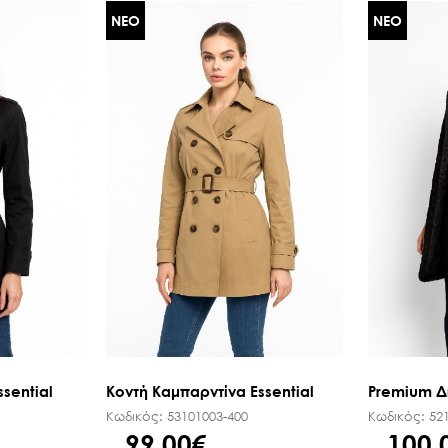
ΜΑΝΤΗΛΙΑ ΕΜΠΡΙΜΕ
ΝΕΟ
ΝΕΟ
ΠΕΔΙΛΑ ΜΕ ΤΑΚΟΥΝΙ
ΠΑΣΜΙΝΑ
ΟΛΑ ΤΑ ΠΑΠΟΥΤΣΙΑ
ΚΑΣΚΩΛ
ΟΛΑ ΤΑ ΑΞΕΣΟΥΑΡ
ΟΛΑ ΤΑ ΦΟΥΛΑΡΙΑ
sential
Κοντή Καμπαρντίνα Essential
Premium Δ
Κωδικός:
53101003-400
Κωδικός:
52
99,00€
100,