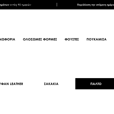
ρημάτων
εντός 90 ημερών
Παράδοση την επόμενη ημέρ
ΝΩΦΟΡΙΑ
ΟΛΟΣΩΜΕΣ ΦΟΡΜΕΣ
ΦΟΥΣΤΕΣ
ΠΟΥΚΑΜΙΣΑ
ΦΟΥΛΑΡΙΑ
ΥΠΟΔΗΜΑΤΑ
ΦΟΥΛΑΡΙΑ ANIMAL PRINT
ΜΠΟΤΕΣ
ΦΟΥΛΑΡΙΑ ΕΜΠΡΙΜΕ
ΜΠΟΤΑΚΙΑ
ΦΑΝ LEATHER
ΣΑΚΑΚΙΑ
ΠΑΛΤΟ
ΦΟΥΛΑΡΙΑ ΣΑΤΕΝ
ΜΠΟΤΑΚΙΑ BIKER
ΜΑΝΤΗΛΙΑ
MULES
ΜΑΝΤΗΛΙΑ
SNEAKERS
ΜΟΝΟΧΡΩΜΑ
ΠΕΔΙΛΑ