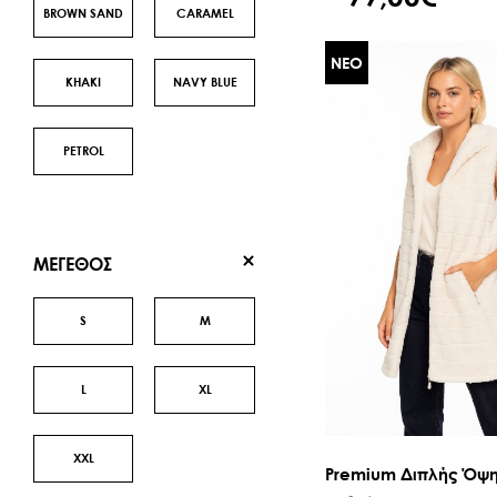
BROWN SAND
CARAMEL
ΝΕΟ
ΚΗΑΚΙ
NAVY BLUE
PETROL
ΜΕΓΕΘΟΣ
S
M
L
XL
XXL
Premium Διπλής Όψης