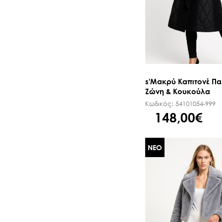
s'Μακρύ Καπιτονέ Πα
Ζώνη & Κουκούλα
Κωδικός:
54101054-999
148,00€
ΝΕΟ