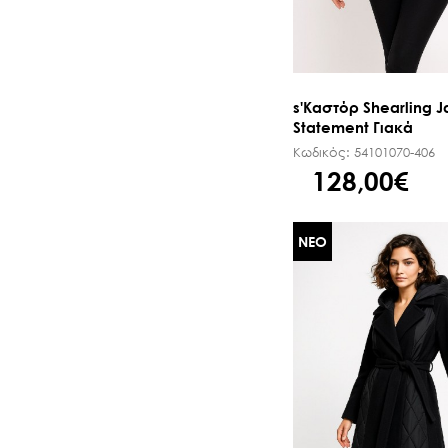
s'Καστόρ Shearling J
Statement Γιακά
Κωδικός:
54101070-406
128,00€
ΝΕΟ