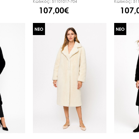
Κωδικός:
51101017-704
Κωδικός:
51
107,00€
107,
ΝΕΟ
ΝΕΟ