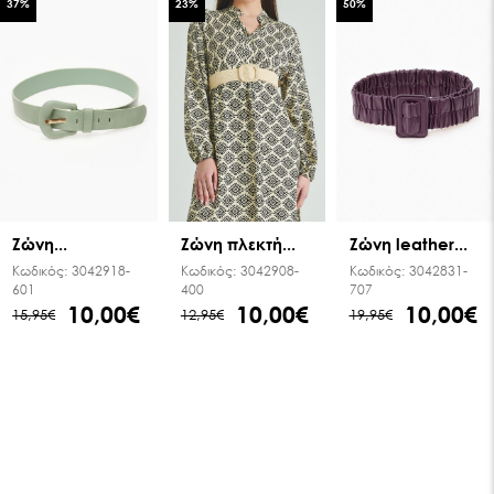
37
%
23
%
50
%
Ζώνη...
Ζώνη leather...
Ζώνη πλεκτή...
Κωδικός:
3042918-
Κωδικός:
3042831-
Κωδικός:
3042908-
601
707
400
10,00€
10,00€
10,00€
15,95€
19,95€
12,95€