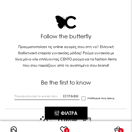
Follow the butterfly
Πραγματοποίησε τις online αγορές σου στη νο1 Ελληνική
διαδικτυακή εταιρεία γυναικείας μόδας! Ρούχα γυναικεία με
λίγα μόνο κλικ επιλέγοντας CENTO ρούχα και τα fashion items
που σου ταιριάζουν από το αγαπημένο σου brand!
Be the first to know
ΕΓΓΡΑΦΗ
Αποδέχομαι τους
όρους
ΦΊΛΤΡΑ
0
0