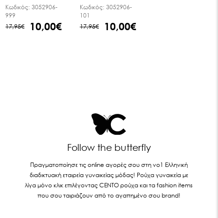
Κωδικός:
3052906-
Κωδικός:
3052906-
999
101
10,00€
10,00€
17,95€
17,95€
Follow the butterfly
Πραγματοποίησε τις online αγορές σου στη νο1 Ελληνική
διαδικτυακή εταιρεία γυναικείας μόδας! Ρούχα γυναικεία με
λίγα μόνο κλικ επιλέγοντας CENTO ρούχα και τα fashion items
που σου ταιριάζουν από το αγαπημένο σου brand!