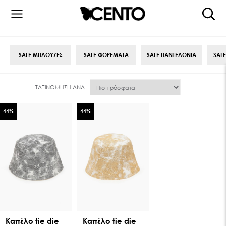
SALE ΜΠΛΟΥΖΕΣ
SALE ΦΟΡΕΜΑΤΑ
SALE ΠΑΝΤΕΛΟΝΙΑ
SAL
ΤΑΞΙΝΌΜΗΣΗ ΑΝΆ
44
%
44
%
Kαπέλο tie die
Kαπέλο tie die