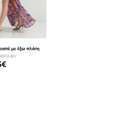
ραπέ με έξω πλάτη
03312-301
5€