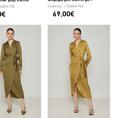
Κωδικός:
1103504-703
03505-703
69,00€
0€