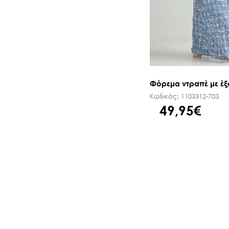
Φόρεμα ντραπέ με έ
Κωδικός:
1103312-703
49,95€