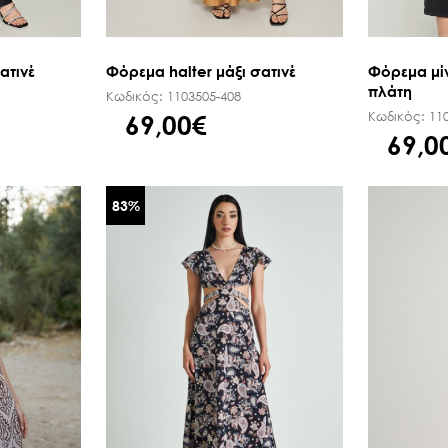
ατινέ
Φόρεμα halter μάξι σατινέ
Φόρεμα μίν
πλάτη
Κωδικός:
1103505-408
Κωδικός:
11
69,00€
69,0
83
%