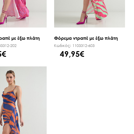
ραπέ με έξω πλάτη
Φόρεμα ντραπέ με έξω πλάτη
03312-202
Κωδικός:
1103312-603
5€
49,95€