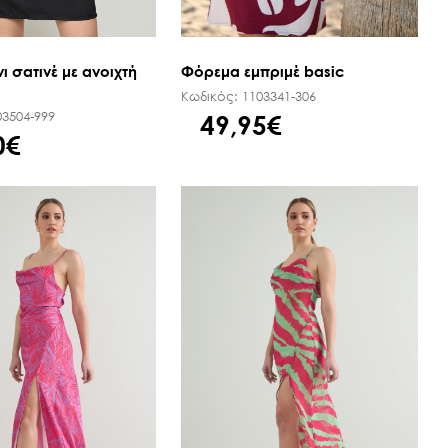
ι σατινέ με ανοιχτή
Φόρεμα εμπριμέ basic
Κωδικός:
1103341-306
03504-999
49,95€
0€