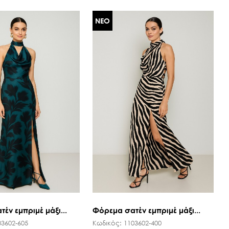
ΝΕΟ
έν εμπριμέ μάξι...
Φόρεμα σατέν εμπριμέ μάξι...
03602-605
Κωδικός:
1103602-400