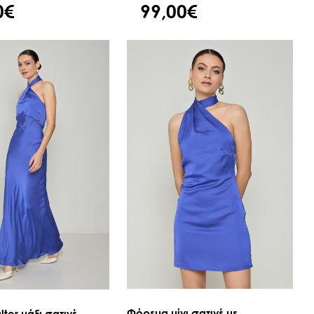
0€
99,00€
Φόρεμα μίνι σατινέ με...
ter μάξι σατινέ