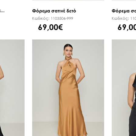
...
Φόρεμα σατινέ δετό
Φόρεμα σα
Κωδικός:
1103506-999
Κωδικός:
11
69,00€
69,0