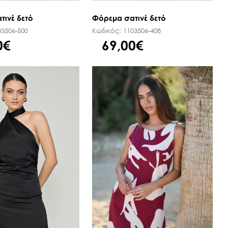
τινέ δετό
Φόρεμα σατινέ δετό
03506-500
Κωδικός:
1103506-408
0€
69,00€