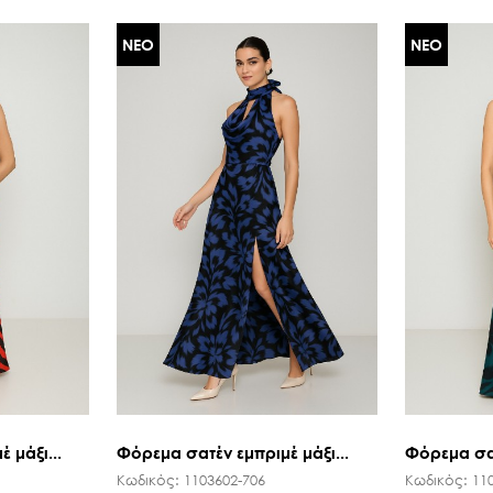
ΜΑΝΤΗΛΙΑ ΕΜΠΡΙΜΕ
ΠΕΔΙΛΑ ΜΕ ΤΑΚΟΥΝΙ
ΝΕΟ
ΝΕΟ
ΠΑΣΜΙΝΑ
ΟΛΑ ΤΑ ΠΑΠΟΥΤΣΙΑ
ΚΑΣΚΩΛ
ΟΛΑ ΤΑ ΑΞΕΣΟΥΑΡ
ΟΛΑ ΤΑ ΦΟΥΛΑΡΙΑ
 μάξι...
Φόρεμα σατέν εμπριμέ μάξι...
Φόρεμα σατ
Κωδικός:
1103602-706
Κωδικός:
11