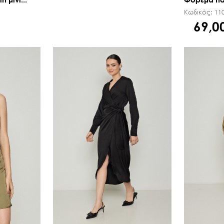
Κωδικός:
11
69,0