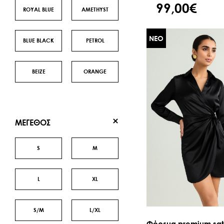
99,00€
ROYAL BLUE
AMETHYST
ΝΕΟ
BLUE BLACK
PETROL
BEIZE
ORANGE
ΜΕΓΕΘΟΣ
S
M
L
XL
S/M
L/XL
Φόρεμα premium satin