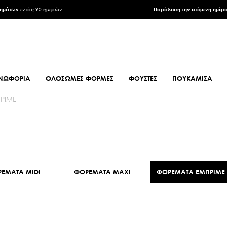
ρημάτων
εντός 90 ημερών
Παράδοση την επόμενη ημέρ
ΝΩΦΟΡΙΑ
ΟΛΟΣΩΜΕΣ ΦΟΡΜΕΣ
ΦΟΥΣΤΕΣ
ΠΟΥΚΑΜΙΣΑ
ΡΙΜΕ
ΦΟΥΛΑΡΙΑ
ΥΠΟΔΗΜΑΤΑ
ΦΟΥΛΑΡΙΑ ANIMAL PRINT
ΜΠΟΤΕΣ
ΦΟΥΛΑΡΙΑ ΕΜΠΡΙΜΕ
ΜΠΟΤΑΚΙΑ
ΦΟΥΛΑΡΙΑ ΣΑΤΕΝ
ΜΠΟΤΑΚΙΑ BIKER
ΕΜΑΤΑ MIDI
ΦΟΡΕΜΑΤΑ MAXI
ΦΟΡΕΜΑΤΑ ΕΜΠΡΙΜΕ
ΜΑΝΤΗΛΙΑ
MULES
ΜΑΝΤΗΛΙΑ
SNEAKERS
ΜΟΝΟΧΡΩΜΑ
ΠΕΔΙΛΑ