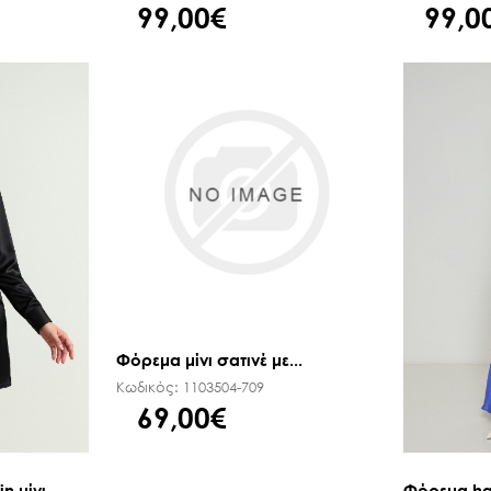
99,00€
99,0
Φόρεμα μίνι σατινέ με...
Κωδικός:
1103504-709
69,00€
 μίνι...
Φόρεμα hal