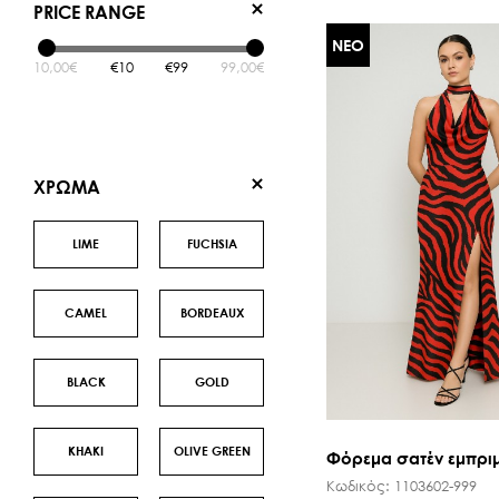
PRICE RANGE
SALE ΖΩΝΕΣ
ΝΕΟ
10,00€
10
99
99,00€
XΡΩΜΑ
LIME
FUCHSIA
CAMEL
BORDEAUX
BLACK
GOLD
ΚΗΑΚΙ
OLIVE GREEN
Φόρεμα σατέν εμπριμέ
Κωδικός:
1103602-999