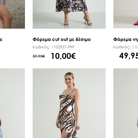
Φόρεμα ντ
ic
Φόρεμα cut out με δέσιμο
Κωδικός:
11
Κωδικός:
1102927-999
49,9
10,00€
59,95€