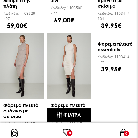
δέσιμο στην
μίνι
αμάνικο με
πλάτη
σκίσιμο
Κωδικός:
1103500-
999
Κωδικός:
1103328-
Κωδικός:
1103417-
69,00€
407
804
59,00€
39,95€
Φόρεμα πλεκτό
Φόρεμα πλεκτό
Φόρεμα πλεκτό
essentials
αμάνικο με
αμάνικο με
ΦΊΛΤΡΑ
σκίσιμο
σκίσιμο
Κωδικός:
1103414-
999
Κωδικός:
1103417-
Κωδικός:
1103417-
39,95€
403
099
0
0
39,95€
39,95€