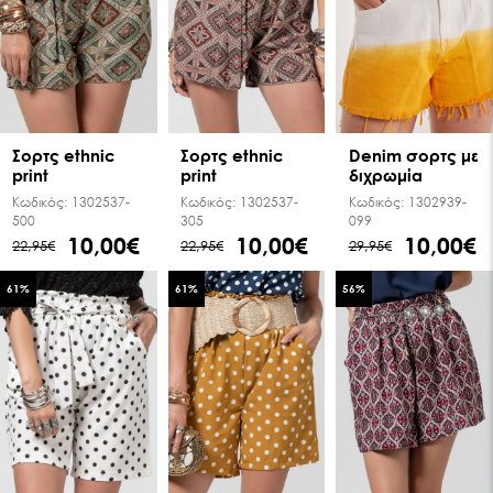
Σoρτς ethnic
Σoρτς ethnic
Denim σορτς με
print
print
διχρωμία
Κωδικός:
1302537-
Κωδικός:
1302537-
Κωδικός:
1302939-
500
305
099
10,00€
10,00€
10,00€
22,95€
22,95€
29,95€
61
%
61
%
56
%