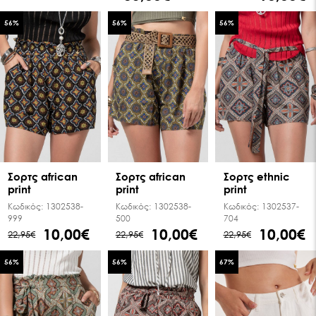
56
%
56
%
56
%
Σορτς african
Σορτς african
Σoρτς ethnic
print
print
print
Κωδικός:
1302538-
Κωδικός:
1302538-
Κωδικός:
1302537-
999
500
704
10,00€
10,00€
10,00€
22,95€
22,95€
22,95€
56
%
56
%
67
%