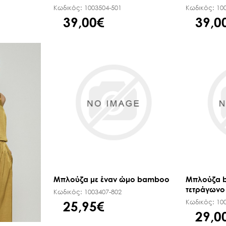
Κωδικός:
1003504-501
Κωδικός:
10
39,00€
39,0
Μπλούζα με έναν ώμο bamboo
Μπλούζα 
τετράγωνο 
Κωδικός:
1003407-802
Κωδικός:
10
25,95€
29,0