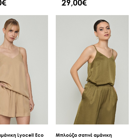
0€
29,00€
μάνικη Lyocell Eco
Μπλούζα σατινέ αμάνικη