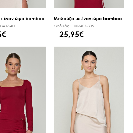
ε έναν ώμο bamboo
Μπλούζα με έναν ώμο bamboo
03407-400
Κωδικός:
1003407-305
5€
25,95€