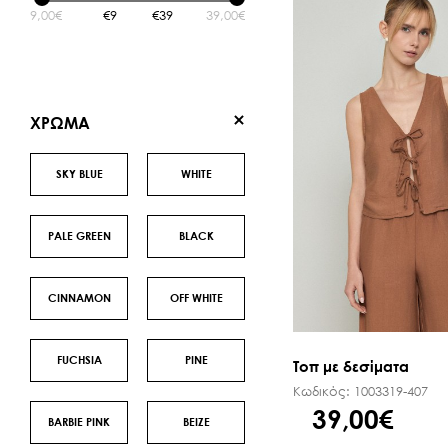
9,00€
9
39
39,00€
SALE ΖΩΝΕΣ
XΡΩΜΑ
SKY BLUE
WHITE
PALE GREEN
BLACK
CINNAMON
OFF WHITE
FUCHSIA
PINE
Τοπ με δεσίματα
Κωδικός:
1003319-407
39,00€
BARBIE PINK
BEIZE