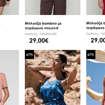
Μπλούζα 
ε
Μπλούζα bamboo με
τετράγωνο 
τετράγωνο ντεκολτέ
Κωδικός:
10
Κωδικός:
1003406-400
29,0
29,00€
67
%
67
%