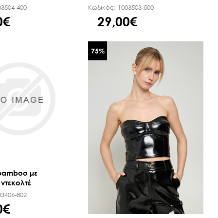
03504-400
Κωδικός:
1003503-500
0€
29,00€
75
%
bamboo με
ντεκολτέ
03406-802
0€