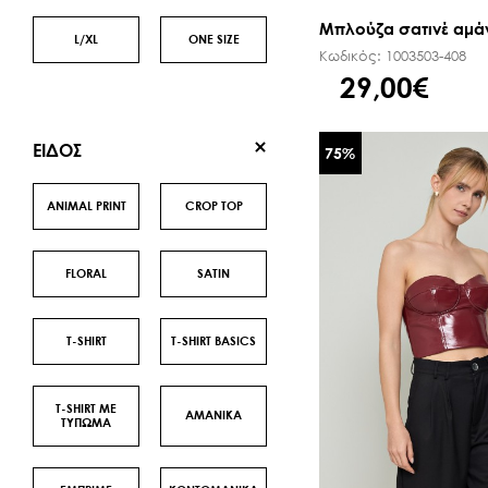
Μπλούζα σατινέ αμά
L/XL
ONE SIZE
Κωδικός:
1003503-408
29,00€
ΕΙΔΟΣ
75
%
ANIMAL PRINT
CROP TOP
FLORAL
SATΙN
T-SHIRT
T-SHIRT BASICS
T-SHIRT ΜΕ
ΑΜΑΝΙΚΑ
ΤΥΠΩΜΑ