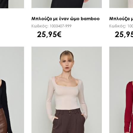
Μπλούζα με έναν ώμο bamboo
Μπλούζα μ
Κωδικός:
1003407-999
Κωδικός:
10
25,95€
25,9