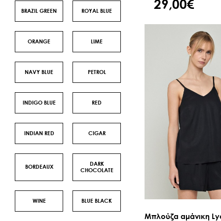
29,00€
BRAZIL GREEN
ROYAL BLUE
ORANGE
LIME
NAVY BLUE
PETROL
INDIGO BLUE
RED
INDIAN RED
CIGAR
DARK
BORDEAUX
CHOCOLATE
WINE
BLUE BLACK
Μπλούζα αμάνικη Ly