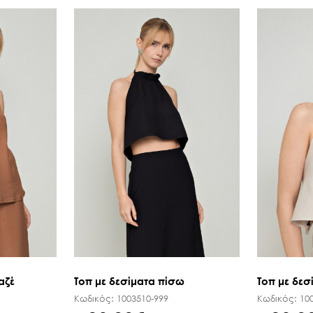
αζέ
Τοπ με δεσίματα πίσω
Τοπ με δεσ
Κωδικός:
1003510-999
Κωδικός:
10