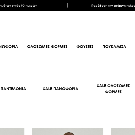
ρημάτων
εντός 90 ημερών
Παράδοση την επόμενη ημέρ
ΝΩΦΟΡΙΑ
ΟΛΟΣΩΜΕΣ ΦΟΡΜΕΣ
ΦΟΥΣΤΕΣ
ΠΟΥΚΑΜΙΣΑ
ΦΟΥΛΑΡΙΑ
ΥΠΟΔΗΜΑΤΑ
ΦΟΥΛΑΡΙΑ ANIMAL PRINT
ΜΠΟΤΕΣ
SALE ΟΛΟΣΩΜΕΣ
 ΠΑΝΤΕΛΟΝΙΑ
SALE ΠΑΝΩΦΟΡΙΑ
ΦΟΥΛΑΡΙΑ ΕΜΠΡΙΜΕ
ΜΠΟΤΑΚΙΑ
ΦΟΡΜΕΣ
ΦΟΥΛΑΡΙΑ ΣΑΤΕΝ
ΜΠΟΤΑΚΙΑ BIKER
ΜΑΝΤΗΛΙΑ
MULES
ΜΑΝΤΗΛΙΑ
SNEAKERS
ΜΟΝΟΧΡΩΜΑ
ΠΕΔΙΛΑ