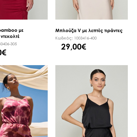
bamboo με
Μπλούζα V με λεπτές τιράντες
ντεκολτέ
Κωδικός:
1003416-400
03406-305
29,00€
0€