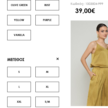
Κωδικός:
1003504-999
OLIVE GREEN
RUST
39,00€
YELLOW
PURPLE
VANILLA
ΜΕΓΕΘΟΣ
S
M
L
XL
XXL
S/M