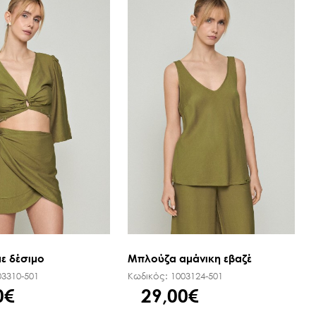
ε δέσιμο
Μπλούζα αμάνικη εβαζέ
03310-501
Κωδικός:
1003124-501
0€
29,00€