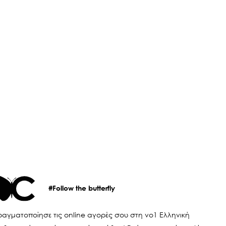
#Follow the butterfly
αγματοποίησε τις online αγορές σου στη νο1 Ελληνική