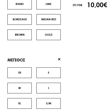
10,00€
ΚΗΑΚΙ
LIME
29,95€
BORDEAUX
INDIAN RED
BROWN
GOLD
ΜΕΓΕΘΟΣ
XS
S
M
L
XL
S/M