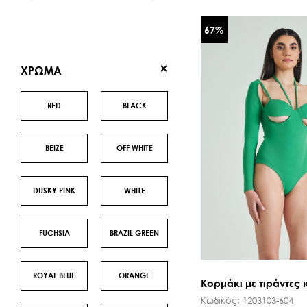
SALE ΖΩΝΕΣ
67
%
XΡΩΜΑ
RED
BLACK
BEIZE
OFF WHITE
DUSKY PINK
WHITE
FUCHSIA
BRAZIL GREEN
ROYAL BLUE
ORANGE
Κορμάκι με τιράντες 
Κωδικός:
1203103-604