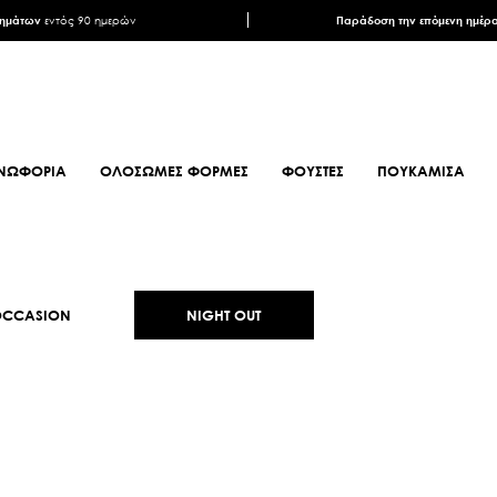
ρημάτων
εντός 90 ημερών
Παράδοση την επόμενη ημέρ
ΝΩΦΟΡΙΑ
ΟΛΟΣΩΜΕΣ ΦΟΡΜΕΣ
ΦΟΥΣΤΕΣ
ΠΟΥΚΑΜΙΣΑ
ΦΟΥΛΑΡΙΑ
ΥΠΟΔΗΜΑΤΑ
ΦΟΥΛΑΡΙΑ ANIMAL PRINT
ΜΠΟΤΕΣ
CCASION
NIGHT OUT
ΦΟΥΛΑΡΙΑ ΕΜΠΡΙΜΕ
ΜΠΟΤΑΚΙΑ
ΦΟΥΛΑΡΙΑ ΣΑΤΕΝ
ΜΠΟΤΑΚΙΑ BIKER
ΜΑΝΤΗΛΙΑ
MULES
ΜΑΝΤΗΛΙΑ
SNEAKERS
ΜΟΝΟΧΡΩΜΑ
ΠΕΔΙΛΑ