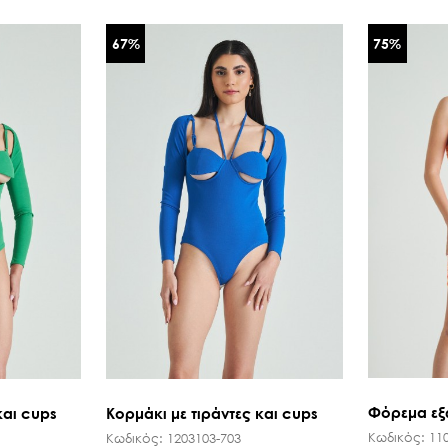
ΜΑΝΤΗΛΙΑ ΕΜΠΡΙΜΕ
ΠΕΔΙΛΑ ΜΕ ΤΑΚΟΥΝΙ
67
%
75
%
ΠΑΣΜΙΝΑ
ΟΛΑ ΤΑ ΠΑΠΟΥΤΣΙΑ
ΚΑΣΚΩΛ
ΟΛΑ ΤΑ ΑΞΕΣΟΥΑΡ
ΟΛΑ ΤΑ ΦΟΥΛΑΡΙΑ
Φόρεμα εξ
και cups
Κορμάκι με τιράντες και cups
Κωδικός:
11
Κωδικός:
1203103-703