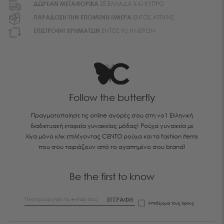
ΔΩΡΕΑΝ ΜΕΤΑΦΟΡΙΚA
ΣΕ ΕΛΛΑΔΑ ΚΑΙ ΚΥΠΡΟ
ΠΑΡΑΔΟΣΗ ΤΗΝ ΕΠΟΜΕΝΗ ΗΜΕΡΑ
ΕΝΤΟΣ ΑΤΤΙΚΗΣ
EΠΙΣΤΡΟΦΗ ΧΡΗΜΑΤΩΝ
ΕΝΤΟΣ 90 ΗΜΕΡΩΝ
Follow the butterfly
Πραγματοποίησε τις online αγορές σου στη νο1 Ελληνική
διαδικτυακή εταιρεία γυναικείας μόδας! Ρούχα γυναικεία με
λίγα μόνο κλικ επιλέγοντας CENTO ρούχα και τα fashion items
που σου ταιριάζουν από το αγαπημένο σου brand!
Be the first to know
ΕΓΓΡΑΦΗ
Αποδέχομαι τους
όρους