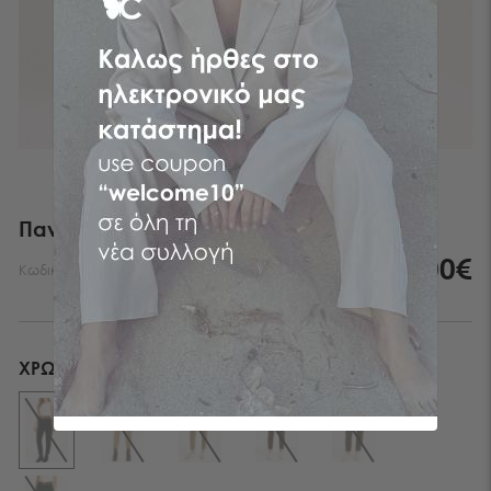
Λυπούμαστε - το προϊόν αυτό δεν είναι πλέον
διαθέσιμο
Παντελόνι Κοτλέ Cargo
55,00€
Κωδικός:
1303628-999
ΧΡΏΜΑ
BLACK