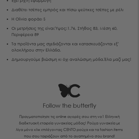
Έχει ριχτή εφαρμογή
Διαθέτει τσέπες εμπρός και πίσω ψεύτικες τσέπες με ρέλι
H Olivia φοράει S
Οι μετρήσεις της είναι:Ύψος:1.76, Στήθος 83, Mέση 60,
Περιφέρεια 89
Tα προϊόντα μας σχεδιάζονται και κατασκευάζονται εξ’
ολοκλήρου στην Ελλάδα.
Δημιουργούμε βιώσιμη κι όχι αναλώσιμη μόδα.Έλα μαζί μας!
Follow the butterfly
Πραγματοποίησε τις online αγορές σου στη νο1 Ελληνική
διαδικτυακή εταιρεία γυναικείας μόδας! Ρούχα γυναικεία με
λίγα μόνο κλικ επιλέγοντας CENTO ρούχα και τα fashion items
που σου ταιριάζουν από το αγαπημένο σου brand!