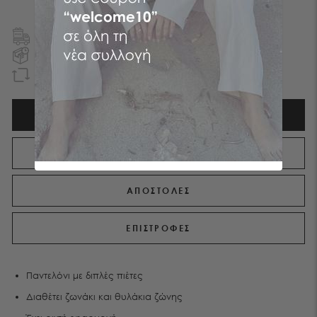
ΔΩΡΕΑΝ ΜΕΤΑΦΟΡΙΚA
ΣΕ ΕΛΛΑΔΑ ΚΑΙ ΚΥΠΡΟ
ΠΑΡΑΔΟΣΗ ΤΗΝ ΕΠΟΜΕΝΗ ΗΜΕΡΑ
ΕΝΤΟΣ ΑΤΤΙΚΗΣ
EΠΙΣΤΡΟΦΗ ΧΡΗΜΑΤΩΝ
ΕΝΤΟΣ 90 ΗΜΕΡΩΝ
ΠΕΡΙΓΡΑΦΉ
ΧΑΡΑΚΤΗΡΙΣΤΙΚΑ
ΑΠΟΣΤΟΛΕΣ
ΕΠΙΣΤΡΟΦΕΣ
Παντελόνι με διπλές πιέτες
Διαθέτει ζωνάκι και θυλάκια ζώνης