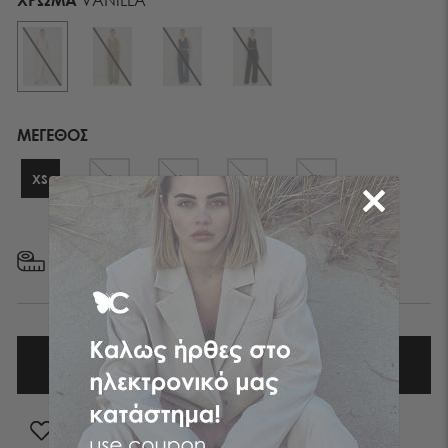
ΜΕΓΕΘΟΣ
XS
S
M
L
XL
ΜΕΓΕΘΟΛΟΓΙΟ
ΠΡΟΣΘΗΚΗ ΣΤΑ ΑΓΑΠΗΜΕΝΑ