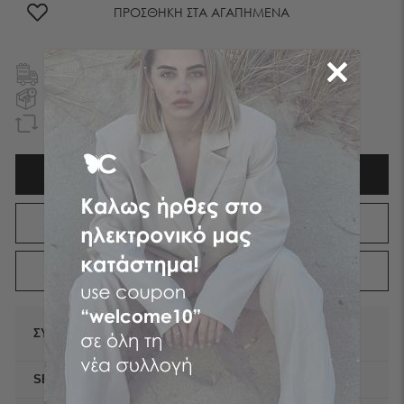
ΠΡΟΣΘΗΚΗ ΣΤΑ ΑΓΑΠΗΜΕΝΑ
ΔΩΡΕΑΝ ΜΕΤΑΦΟΡΙΚA
ΣΕ ΕΛΛΑΔΑ ΚΑΙ ΚΥΠΡΟ
ΠΑΡΑΔΟΣΗ ΤΗΝ ΕΠΟΜΕΝΗ ΗΜΕΡΑ
ΕΝΤΟΣ ΑΤΤΙΚΗΣ
EΠΙΣΤΡΟΦΗ ΧΡΗΜΑΤΩΝ
ΕΝΤΟΣ 90 ΗΜΕΡΩΝ
ΧΑΡΑΚΤΗΡΙΣΤΙΚΑ
ΑΠΟΣΤΟΛΕΣ
ΕΠΙΣΤΡΟΦΕΣ
90% RECYCLE POLYESTER, 10%
ΣΥΝΘΕΣΗ
SPANDEX
SEASON
ΦΘΙΝΟΠΩΡΟ | ΧΕΙΜΩΝΑΣ