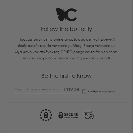
Follow the butterfly
Πραγματοποίησε τις online αγορές σου στη νο1 Ελληνική
διαδικτυακή εταιρεία γυναικείας μόδας! Ρούχα γυναικεία με
λίγα μόνο κλικ επιλέγοντας CENTO ρούχα και τα fashion items
που σου ταιριάζουν από το αγαπημένο σου brand!
Be the first to know
ΕΓΓΡΑΦΗ
Αποδέχομαι τους
όρους