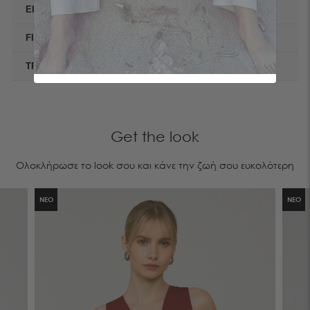
ΕΙΔΟΣ
ΣΑΚΑΚΙΑ
FIT
SLIM
TREND
OFFICE | BASICS
Get the look
Ολοκλήρωσε το look σου και κάνε την ζωή σου ευκολότερη
ΝΕΟ
ΝΕΟ