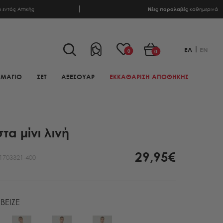
α
εντός Αττικής
Νέες παραλαβές
καθημερινά
ΕΛ
EN
0
0
ΜΑΓΙΟ
ΣΕΤ
ΑΞΕΣΟΥΑΡ
ΕΚΚΑΘΑΡΙΣΗ ΑΠΟΘΗΚΗΣ
τα μίνι λινή
29,95€
1703321-400
BEIZE