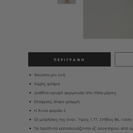
ΠΕΡΙΓΡΑΦΉ
Φούστα μίνι λινή
Χωρίς φόδρα
Διαθέτει κρυφό φερμουάρ στο πίσω μέρος
Ελαφρώς άλφα γραμμή
H Άννα φοράει S
Οι μετρήσεις της είναι : Ύψος 1.77, Στήθος 86, Μέση
Τα προϊόντα κατασκευάζονται εξ' ολοκλήρου από ε