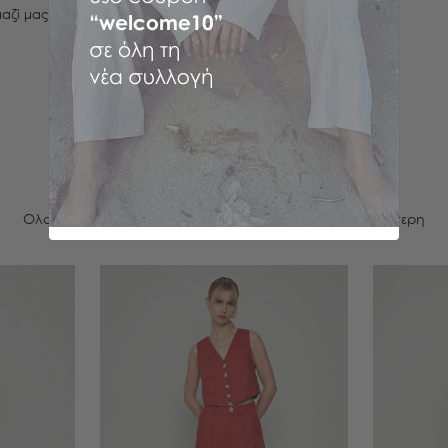
αζί μας!
Get the look
Ολοκλήρωσε το look σου και κάνε την ζωή σου ευκολότερη