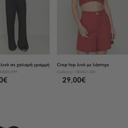
 λινό σε χαλαρή γραμμή
Crop top λινό με λάστιχο
03502-999
Κωδικός:
1003521-305
0€
29,00€