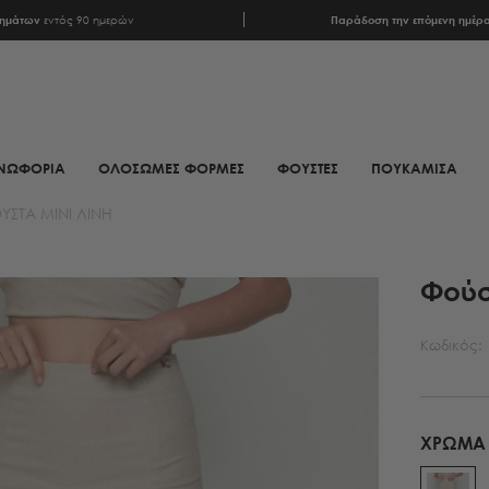
ρημάτων
εντός 90 ημερών
Παράδοση την επόμενη ημέρ
ΝΩΦΟΡΙΑ
ΟΛΟΣΩΜΕΣ ΦΟΡΜΕΣ
ΦΟΥΣΤΕΣ
ΠΟΥΚΑΜΙΣΑ
ΎΣΤΑ ΜΊΝΙ ΛΙΝΉ
ΦΟΥΛΑΡΙΑ
ΥΠΟΔΗΜΑΤΑ
Φούσ
ΦΟΥΛΑΡΙΑ ANIMAL PRINT
ΜΠΟΤΕΣ
ΦΟΥΛΑΡΙΑ ΕΜΠΡΙΜΕ
ΜΠΟΤΑΚΙΑ
Κωδικός:
ΦΟΥΛΑΡΙΑ ΣΑΤΕΝ
ΜΠΟΤΑΚΙΑ BIKER
ΜΑΝΤΗΛΙΑ
MULES
ΜΑΝΤΗΛΙΑ
SNEAKERS
ΧΡΏΜΑ
ΜΟΝΟΧΡΩΜΑ
ΠΕΔΙΛΑ