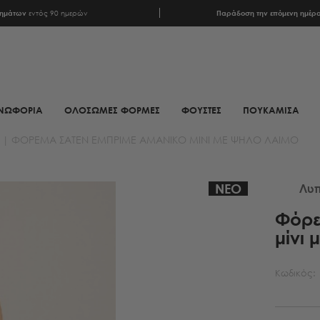
ρημάτων
εντός 90 ημερών
Παράδοση την επόμενη ημέρ
ΝΩΦΟΡΙΑ
ΟΛΟΣΩΜΕΣ ΦΟΡΜΕΣ
ΦΟΥΣΤΕΣ
ΠΟΥΚΑΜΙΣΑ
|
ΦΌΡΕΜΑ ΣΑΤΈΝ ΕΜΠΡΙΜΈ ΑΜΆΝΙΚΟ ΜΊΝΙ ΜΕ ΨΗΛΌ ΛΑΙΜΌ
ΦΟΥΛΑΡΙΑ
ΥΠΟΔΗΜΑΤΑ
ΦΟΥΛΑΡΙΑ ANIMAL PRINT
ΜΠΟΤΕΣ
ΝΕΟ
Λυπ
ΦΟΥΛΑΡΙΑ ΕΜΠΡΙΜΕ
ΜΠΟΤΑΚΙΑ
Φόρε
μίνι 
ΦΟΥΛΑΡΙΑ ΣΑΤΕΝ
ΜΠΟΤΑΚΙΑ BIKER
ΜΑΝΤΗΛΙΑ
MULES
Κωδικός:
ΜΑΝΤΗΛΙΑ
SNEAKERS
ΜΟΝΟΧΡΩΜΑ
ΠΕΔΙΛΑ