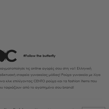
#Follow the butterfly
αγματοποίησε τις online αγορές σου στη νο1 Ελληνική
αδικτυακή εταιρεία γυναικείας μόδας! Ρούχα γυναικεία με λίγα
νο κλικ επιλέγοντας CENTO ρούχα και τα fashion items που
ου ταιριάζουν από το αγαπημένο σου brand!