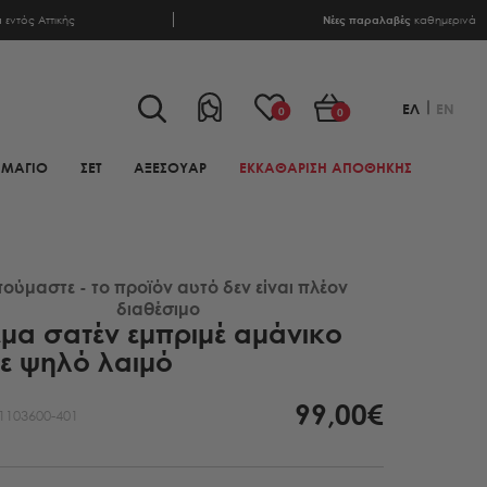
α
εντός Αττικής
Νέες παραλαβές
καθημερινά
ΕΛ
EN
0
0
ΜΑΓΙΟ
ΣΕΤ
ΑΞΕΣΟΥΑΡ
ΕΚΚΑΘΑΡΙΣΗ ΑΠΟΘΗΚΗΣ
ούμαστε - το προϊόν αυτό δεν είναι πλέον
διαθέσιμο
μα σατέν εμπριμέ αμάνικο
με ψηλό λαιμό
99,00€
1103600-401