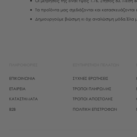
Οι μετρήσεις της είναι:Ύψος 1.76, Στήθος 83, Μέση 6
Τα προϊόντα μας σχεδιάζονται και κατασκευάζονται 
Δημιουργούμε βιώσιμη κι όχι αναλώσιμη μόδα.Έλα μ
ΠΛΗΡΟΦΟΡΙΕΣ
ΕΞΥΠΗΡΕΤΗΣΗ ΠΕΛΑΤΩΝ
ΕΠΙΚΟΙΝΩΝΙΑ
ΣΥΧΝΕΣ ΕΡΩΤΗΣΕΙΣ
ΕΤΑΙΡΕΙΑ
ΤΡΌΠΟΙ ΠΛΗΡΩΜΉΣ
ΚΑΤΑΣΤΗΜΑΤΑ
ΤΡΌΠΟΙ ΑΠΟΣΤΟΛΉΣ
B2B
ΠΟΛΙΤΙΚΉ ΕΠΙΣΤΡΟΦΏΝ