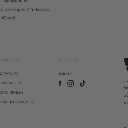
0,Περιφέρεια 89
εξ' ολοκλήρου στην Ελλάδα.
αζί μας!
ΠΕΡΙΣΣΌΤΕΡΑ
BE SOCIAL
ΙΣΤΟΛΌΓΙΟ
JOIN US!
Πρ
ΠΡΟΣΦΟΡΈΣ
δι
ΌΡΟΙ ΧΡΉΣΗΣ
μό
ΠΟΛΙΤΙΚΉ COOKIES
σ