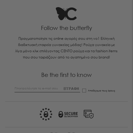
Follow the butterfly
Πραγματοποίησε τις online αγορές σου στη νο1 Ελληνική
διαδικτυακή εταιρεία γυναικείας μόδας! Ρούχα γυναικεία με
λίγα μόνο κλικ επιλέγοντας CENTO ρούχα και τα fashion items
που σου ταιριάζουν από το αγαπημένο σου brand!
Be the first to know
ΕΓΓΡΑΦΗ
Αποδέχομαι τους
όρους