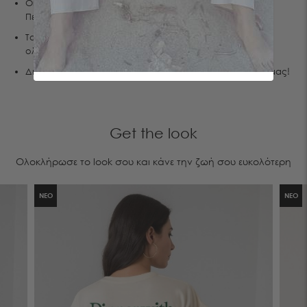
Οι μετρήσεις της είναι:Ύψος 1.76, Στήθος 83, Μέση 60,
Περιφέρεια 89
Τα προϊόντα μας σχεδιάζονται και κατασκευάζονται εξ'
ολοκλήρου στην Ελλάδα.
Δημιουργούμε βιώσιμη κι όχι αναλώσιμη μόδα.Έλα μαζί μας!
Get the look
Ολοκλήρωσε το look σου και κάνε την ζωή σου ευκολότερη
ΝΕΟ
ΝΕΟ