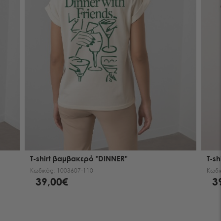
T-shirt βαμβακερό "DINNER"
T-s
Κωδικός:
1003607-110
Κωδι
39,00€
3