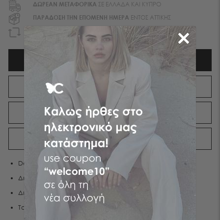
ΔΩΡΕΑΝ ΜΕΤΑΦΟΡΙΚA
ΣΕ ΕΛΛΑΔΑ ΚΑΙ ΚΥΠΡΟ
ΠΑΡΑΔΟΣΗ ΤΗΝ ΕΠΟΜΕΝΗ ΗΜΕΡΑ
ΕΝΤΟΣ ΑΤΤΙΚΗΣ
EΠΙΣΤΡΟΦΗ ΧΡΗΜΑΤΩΝ
ΕΝΤΟΣ 90 ΗΜΕΡΩΝ
ΠΕΡΙΓΡΑΦΉ
ΧΑΡΑΚΤΗΡΙΣΤΙΚΑ
ΑΠΟΣΤΟΛΕΣ
ΕΠΙΣΤΡΟΦΕΣ
Denim ψηλόμεσο cigarette παντελόνι
Διαθέτει πέντε τσέπες
Διαθέτει ελαστικότητα
Το μοντέλο φοράει S