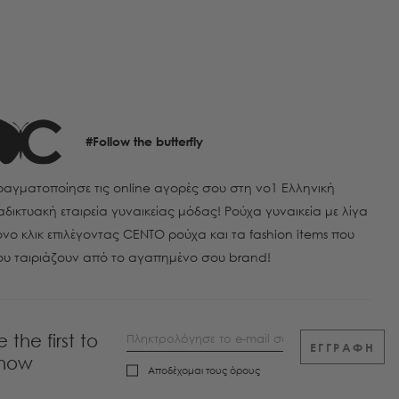
#Follow the butterfly
αγματοποίησε τις online αγορές σου στη νο1 Ελληνική
αδικτυακή εταιρεία γυναικείας μόδας! Ρούχα γυναικεία με λίγα
νο κλικ επιλέγοντας CENTO ρούχα και τα fashion items που
ου ταιριάζουν από το αγαπημένο σου brand!
e the first to
ΕΓΓΡΑΦΗ
now
Αποδέχομαι τους
όρους