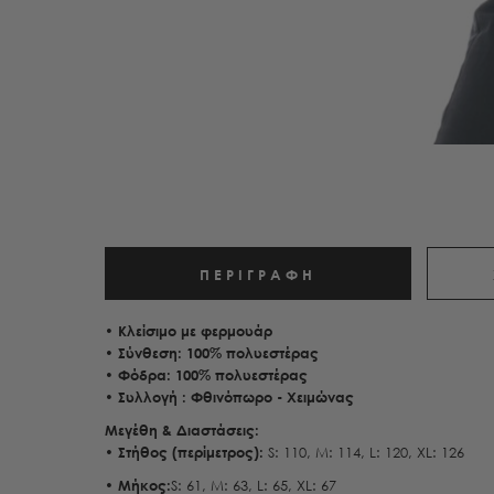
ΠΕΡΙΓΡΑΦΉ
•
Κλείσιμο με φερμουάρ
• Σύνθεση:
100% πολυεστέρας
• Φόδρα: 100% πολυεστέρας
• Συλλογή : Φθινόπωρο - Χειμώνας
Μεγέθη & Διαστάσεις:
•
Στήθος
(περίμετρος):
S: 110, M: 114, L: 120, XL: 126
•
Μήκος
:
S: 61, M: 63, L: 65, XL: 67