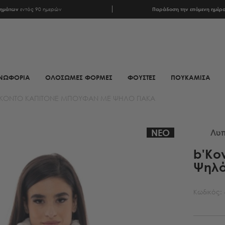
ρημάτων
εντός 90 ημερών
Παράδοση την επόμενη ημέρ
ΝΩΦΟΡΙΑ
ΟΛΟΣΩΜΕΣ ΦΟΡΜΕΣ
ΦΟΥΣΤΕΣ
ΠΟΥΚΑΜΙΣΑ
'ΚΟΝΤΌ ΚΑΠΙΤΟΝΈ ΜΠΟΥΦΆΝ ΜΕ ΨΗΛΌ ΓΙΑΚΆ
ΦΟΥΛΑΡΙΑ
ΥΠΟΔΗΜΑΤΑ
ΦΟΥΛΑΡΙΑ ANIMAL PRINT
ΜΠΟΤΕΣ
ΝΕΟ
Λυπ
ΦΟΥΛΑΡΙΑ ΕΜΠΡΙΜΕ
ΜΠΟΤΑΚΙΑ
b'Κο
Ψηλό
ΦΟΥΛΑΡΙΑ ΣΑΤΕΝ
ΜΠΟΤΑΚΙΑ BIKER
ΜΑΝΤΗΛΙΑ
MULES
Κωδικός:
ΜΑΝΤΗΛΙΑ
SNEAKERS
ΜΟΝΟΧΡΩΜΑ
ΠΕΔΙΛΑ