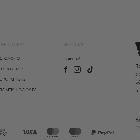
ΠΕΡΙΣΣΌΤΕΡΑ
BE SOCIAL
ΙΣΤΟΛΌΓΙΟ
JOIN US!
Πρ
ΠΡΟΣΦΟΡΈΣ
δι
ΌΡΟΙ ΧΡΉΣΗΣ
μό
ΠΟΛΙΤΙΚΉ COOKIES
σ
B
k