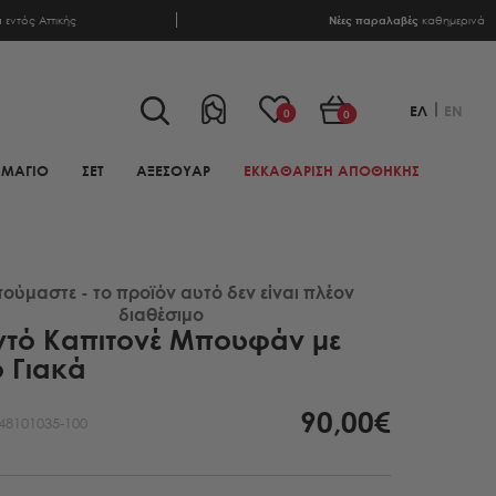
α
εντός Αττικής
Νέες παραλαβές
καθημερινά
ΕΛ
EN
0
0
ΜΑΓΙΟ
ΣΕΤ
ΑΞΕΣΟΥΑΡ
ΕΚΚΑΘΑΡΙΣΗ ΑΠΟΘΗΚΗΣ
ούμαστε - το προϊόν αυτό δεν είναι πλέον
διαθέσιμο
ντό Καπιτονέ Μπουφάν με
 Γιακά
90,00€
48101035-100