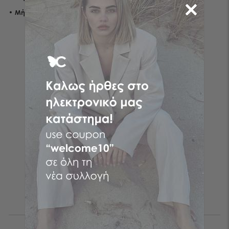
•
Μήκος
:
S: 114, M: 116, L: 118, XL: 120
Follow the butterfly
Πραγματοποίησε τις online αγορές σου στη νο1 Ελληνική
διαδικτυακή εταιρεία γυναικείας μόδας! Ρούχα γυναικεία με
λίγα μόνο κλικ επιλέγοντας CENTO ρούχα και τα fashion items
που σου ταιριάζουν από το αγαπημένο σου brand!
Be the first to know
ΕΓΓΡΑΦΗ
Αποδέχομαι τους
όρους