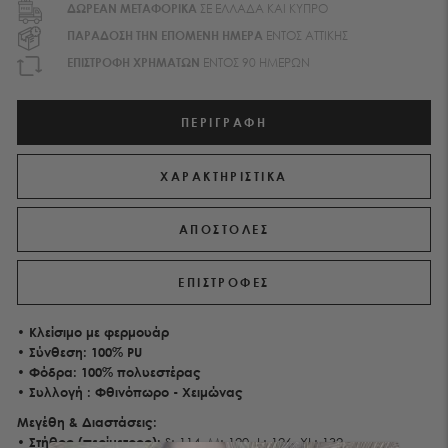
ΔΩΡΕΑΝ ΜΕΤΑΦΟΡΙΚA
ΣΕ ΕΛΛΑΔΑ ΚΑΙ ΚΥΠΡΟ
ΠΑΡΑΔΟΣΗ ΤΗΝ ΕΠΟΜΕΝΗ ΗΜΕΡΑ
ΕΝΤΟΣ ΑΤΤΙΚΗΣ
EΠΙΣΤΡΟΦΗ ΧΡΗΜΑΤΩΝ
ΕΝΤΟΣ 90 ΗΜΕΡΩΝ
ΠΕΡΙΓΡΑΦΉ
ΧΑΡΑΚΤΗΡΙΣΤΙΚΑ
ΑΠΟΣΤΟΛΕΣ
ΕΠΙΣΤΡΟΦΕΣ
•
Κλείσιμο με φερμουάρ
• Σύνθεση:
100%
PU
• Φόδρα: 100% πολυεστέρας
• Συλλογή : Φθινόπωρο - Χειμώνας
Μεγέθη & Διαστάσεις:
•
Στήθος
(περίμετρος):
S: 114, M: 120, L: 126, XL: 132