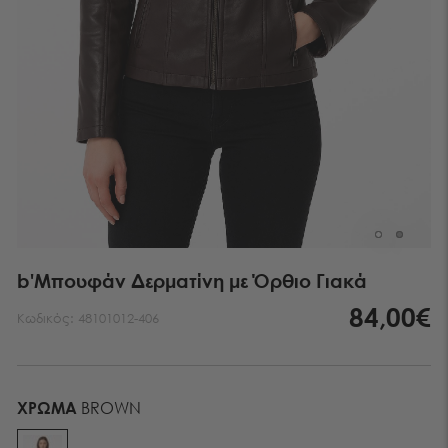
b'Μπουφάν Δερματίνη με Όρθιο Γιακά
84,00€
Κωδικός:
48101012-406
ΧΡΏΜΑ
BROWN