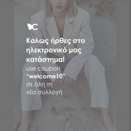
Follow the butterfly
Πραγματοποίησε τις online αγορές σου στη νο1 Ελληνική
διαδικτυακή εταιρεία γυναικείας μόδας! Ρούχα γυναικεία με
λίγα μόνο κλικ επιλέγοντας CENTO ρούχα και τα fashion items
που σου ταιριάζουν από το αγαπημένο σου brand!
Be the first to know
ΕΓΓΡΑΦΗ
Αποδέχομαι τους
όρους