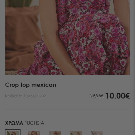
Crop top mexican
10,00€
29,95€
Κωδικός:
1002757-202
ΧΡΏΜΑ
FUCHSIA