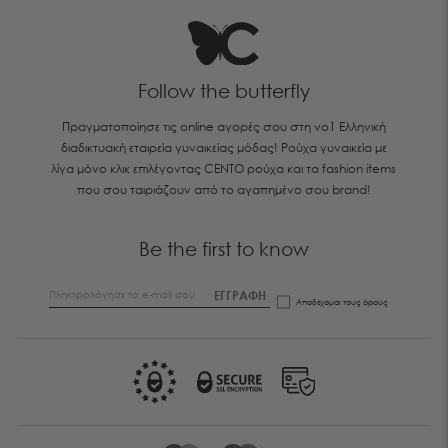
Follow the butterfly
Πραγματοποίησε τις online αγορές σου στη νο1 Ελληνική
διαδικτυακή εταιρεία γυναικείας μόδας! Ρούχα γυναικεία με
λίγα μόνο κλικ επιλέγοντας CENTO ρούχα και τα fashion items
που σου ταιριάζουν από το αγαπημένο σου brand!
Be the first to know
ΕΓΓΡΑΦΗ
Αποδέχομαι τους
όρους