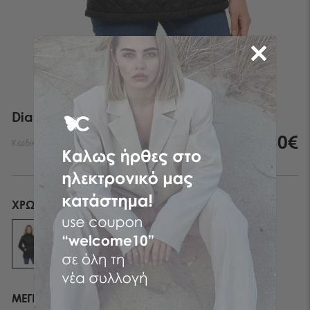
Diamond Shield Parka
99,50€
Κωδικός:
53101017-999
ΧΡΏΜΑ
BLACK
ΜΕΓΕΘΟΣ