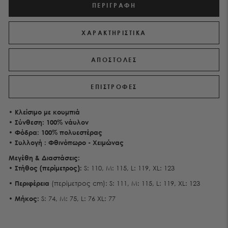
ΠΕΡΙΓΡΑΦΉ
ΧΑΡΑΚΤΗΡΙΣΤΙΚΑ
ΑΠΟΣΤΟΛΕΣ
ΕΠΙΣΤΡΟΦΕΣ
•
Κλείσιμο με κουμπιά
• Σύνθεση:
100% νάυλον
• Φόδρα: 100% πολυεστέρας
• Συλλογή : Φθινόπωρο - Χειμώνας
Μεγέθη & Διαστάσεις:
•
Στήθος
(περίμετρος):
S: 110, M: 115, L: 119, XL: 123
•
Περιφέρεια
(περίμετρος cm): S: 111, M: 115, L: 119, XL: 123
•
Μήκος
:
S: 74, M: 75, L: 76 XL: 77