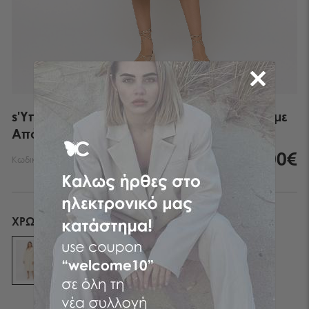
s'Υπέρκομψο Μακρύ Shearling Πανοφόρι με
Απόλυτη Απαλότητα
101,00€
Κωδικός:
54101110-099
ΧΡΏΜΑ
OFF WHITE