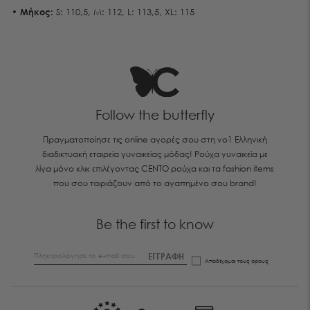
•
Μήκος
:
S: 110,5, M: 112, L: 113,5, XL: 115
Follow the butterfly
Πραγματοποίησε τις online αγορές σου στη νο1 Ελληνική
διαδικτυακή εταιρεία γυναικείας μόδας! Ρούχα γυναικεία με
λίγα μόνο κλικ επιλέγοντας CENTO ρούχα και τα fashion items
που σου ταιριάζουν από το αγαπημένο σου brand!
Be the first to know
ΕΓΓΡΑΦΗ
Αποδέχομαι τους
όρους