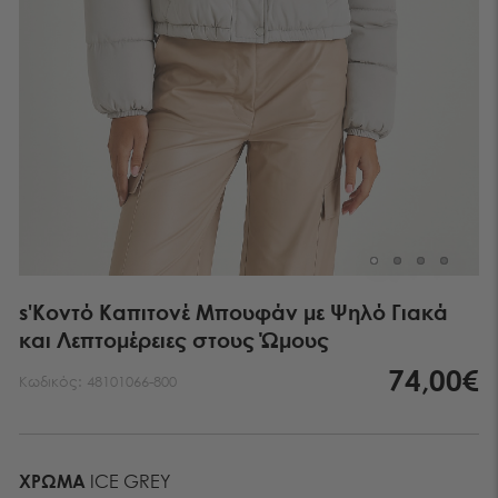
s'Κοντό Καπιτονέ Μπουφάν με Ψηλό Γιακά
και Λεπτομέρειες στους Ώμους
74,00€
Κωδικός:
48101066-800
ΧΡΏΜΑ
ICE GREY