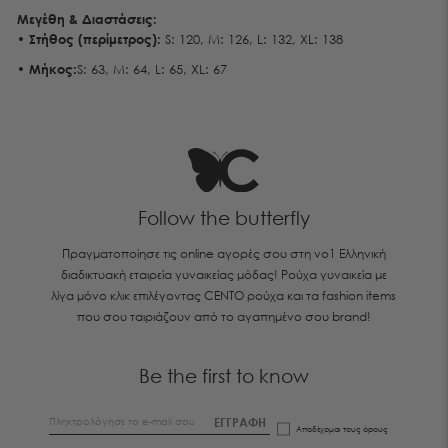
Μεγέθη & Διαστάσεις:
•
Στήθος
(περίμετρος):
S: 120, M: 126, L: 132, XL: 138
•
Μήκος
:
S: 63, M: 64, L: 65, XL: 67
Follow the butterfly
Πραγματοποίησε τις online αγορές σου στη νο1 Ελληνική
διαδικτυακή εταιρεία γυναικείας μόδας! Ρούχα γυναικεία με
λίγα μόνο κλικ επιλέγοντας CENTO ρούχα και τα fashion items
που σου ταιριάζουν από το αγαπημένο σου brand!
Be the first to know
ΕΓΓΡΑΦΗ
Αποδέχομαι τους
όρους