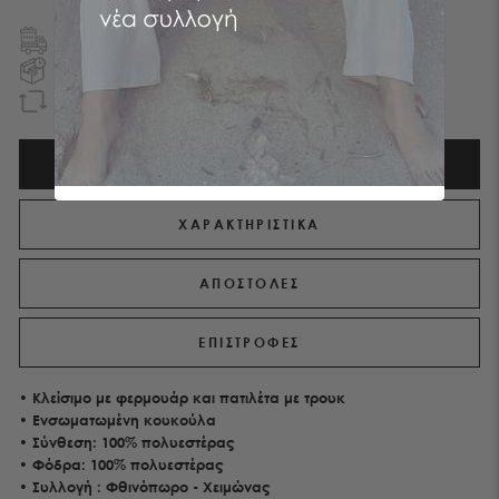
ΔΩΡΕΑΝ ΜΕΤΑΦΟΡΙΚA
ΣΕ ΕΛΛΑΔΑ ΚΑΙ ΚΥΠΡΟ
ΠΑΡΑΔΟΣΗ ΤΗΝ ΕΠΟΜΕΝΗ ΗΜΕΡΑ
ΕΝΤΟΣ ΑΤΤΙΚΗΣ
EΠΙΣΤΡΟΦΗ ΧΡΗΜΑΤΩΝ
ΕΝΤΟΣ 90 ΗΜΕΡΩΝ
ΠΕΡΙΓΡΑΦΉ
ΧΑΡΑΚΤΗΡΙΣΤΙΚΑ
ΑΠΟΣΤΟΛΕΣ
ΕΠΙΣΤΡΟΦΕΣ
•
Κλείσιμο με φερμουάρ και πατιλέτα με τρουκ
•
Ενσωματωμένη κουκούλα
• Σύνθεση:
100% πολυεστέρας
• Φόδρα: 100% πολυεστέρας
• Συλλογή : Φθινόπωρο - Χειμώνας