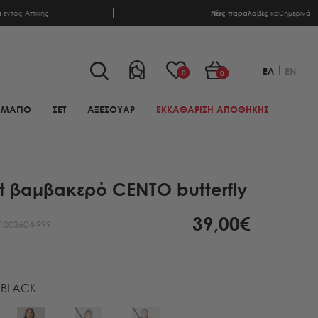
α
εντός Αττικής
Νέες παραλαβές
καθημερινά
ΕΛ
EN
0
0
ΜΑΓΙΟ
ΣΕΤ
ΑΞΕΣΟΥΑΡ
ΕΚΚΑΘΑΡΙΣΗ ΑΠΟΘΗΚΗΣ
rt βαμβακερό CENTO butterfly
39,00€
1003604-999
BLACK