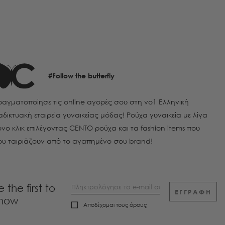
#Follow the butterfly
αγματοποίησε τις online αγορές σου στη νο1 Ελληνική
αδικτυακή εταιρεία γυναικείας μόδας! Ρούχα γυναικεία με λίγα
νο κλικ επιλέγοντας CENTO ρούχα και τα fashion items που
ου ταιριάζουν από το αγαπημένο σου brand!
e the first to
ΕΓΓΡΑΦΗ
now
Αποδέχομαι τους
όρους