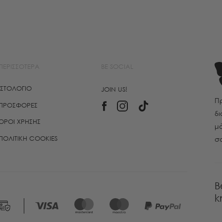
ΠΕΡΙΣΣΌΤΕΡΑ
BE SOCIAL
ΙΣΤΟΛΌΓΙΟ
JOIN US!
Πρ
ΠΡΟΣΦΟΡΈΣ
δι
ΌΡΟΙ ΧΡΉΣΗΣ
μό
ΠΟΛΙΤΙΚΉ COOKIES
σ
B
k