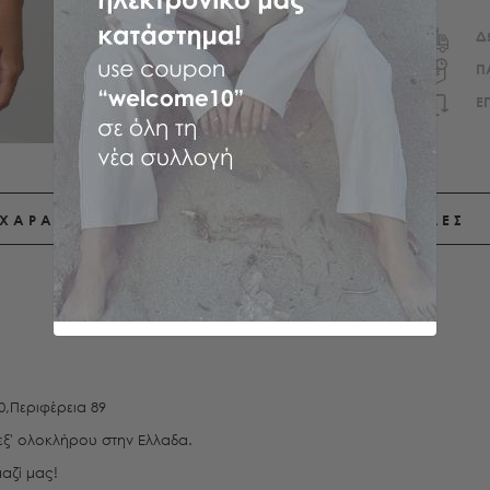
Δ
Π
E
ΧΑΡΑΚΤΗΡΙΣΤΙΚΑ
ΑΠΟΣΤΟΛΕΣ
0,Περιφέρεια 89
εξ' ολοκλήρου στην Ελλαδα.
αζί μας!