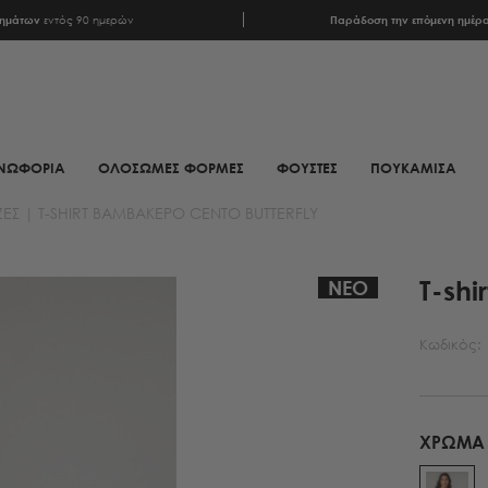
ρημάτων
εντός 90 ημερών
Παράδοση την επόμενη ημέρ
ΝΩΦΟΡΙΑ
ΟΛΟΣΩΜΕΣ ΦΟΡΜΕΣ
ΦΟΥΣΤΕΣ
ΠΟΥΚΑΜΙΣΑ
ΖΕΣ
|
T-SHIRT ΒΑΜΒΑΚΕΡΌ CENTO BUTTERFLY
ΦΟΥΛΑΡΙΑ
ΥΠΟΔΗΜΑΤΑ
T-shi
ΦΟΥΛΑΡΙΑ ANIMAL PRINT
ΜΠΟΤΕΣ
ΝΕΟ
ΦΟΥΛΑΡΙΑ ΕΜΠΡΙΜΕ
ΜΠΟΤΑΚΙΑ
Κωδικός:
ΦΟΥΛΑΡΙΑ ΣΑΤΕΝ
ΜΠΟΤΑΚΙΑ BIKER
ΜΑΝΤΗΛΙΑ
MULES
ΜΑΝΤΗΛΙΑ
SNEAKERS
ΧΡΏΜΑ
ΜΟΝΟΧΡΩΜΑ
ΠΕΔΙΛΑ