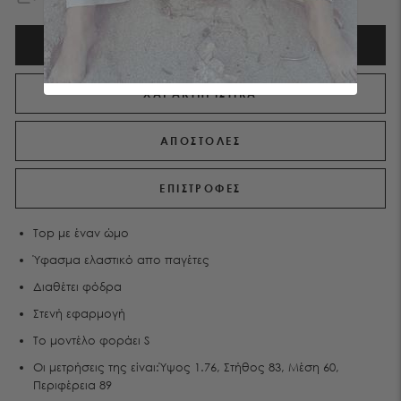
ΠΕΡΙΓΡΑΦΉ
ΧΑΡΑΚΤΗΡΙΣΤΙΚΑ
ΑΠΟΣΤΟΛΕΣ
ΕΠΙΣΤΡΟΦΕΣ
Top με έναν ώμο
Ύφασμα ελαστικό απο παγέτες
Διαθέτει φόδρα
Στενή εφαρμογή
Το μοντέλο φοράει S
Οι μετρήσεις της είναι:Ύψος 1.76, Στήθος 83, Μέση 60,
Περιφέρεια 89