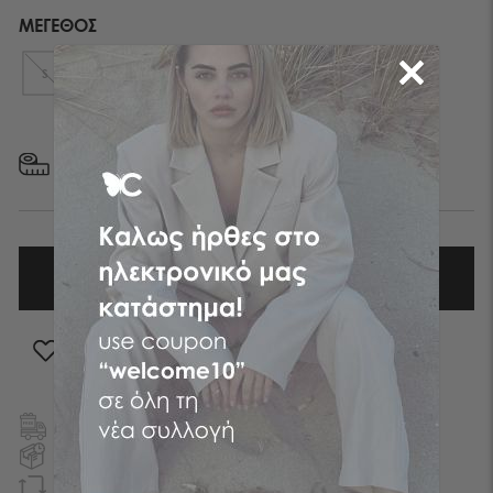
ΜΕΓΕΘΟΣ
S
M
L
XL
ΜΕΓΕΘΟΛΟΓΙΟ
ΠΡΟΣΘΗΚΗ ΣΤΑ ΑΓΑΠΗΜΕΝΑ
ΔΩΡΕΑΝ ΜΕΤΑΦΟΡΙΚA
ΣΕ ΕΛΛΑΔΑ ΚΑΙ ΚΥΠΡΟ
ΠΑΡΑΔΟΣΗ ΤΗΝ ΕΠΟΜΕΝΗ ΗΜΕΡΑ
ΕΝΤΟΣ ΑΤΤΙΚΗΣ
EΠΙΣΤΡΟΦΗ ΧΡΗΜΑΤΩΝ
ΕΝΤΟΣ 90 ΗΜΕΡΩΝ