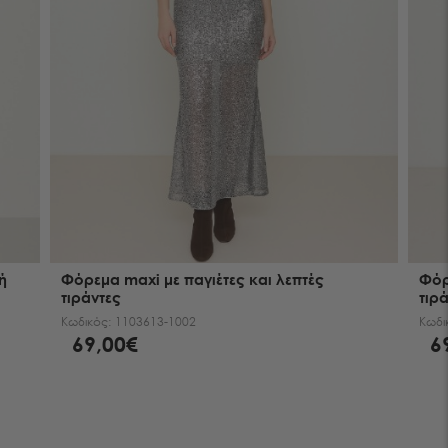
ή
Φόρεμα maxi με παγιέτες και λεπτές
Φόρ
τιράντες
τιρ
Κωδικός:
1103613-1002
Κωδι
69,00€
6