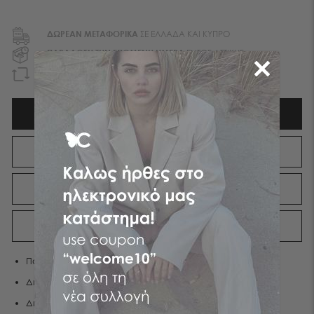
ΔΩΡΕΑΝ ΜΕΤΑΦΟΡΙΚA
ΣΕ ΕΛΛΑΔΑ ΚΑΙ ΚΥΠΡΟ
ΠΑΡΑΔΟΣΗ ΤΗΝ ΕΠΟΜΕΝΗ ΗΜΕΡΑ
ΕΝΤΟΣ ΑΤΤΙΚΗΣ
EΠΙΣΤΡΟΦΗ ΧΡΗΜΑΤΩΝ
ΕΝΤΟΣ 90 ΗΜΕΡΩΝ
ΠΕΡΙΓΡΑΦΉ
ΧΑΡΑΚΤΗΡΙΣΤΙΚΑ
ΑΠΟΣΤΟΛΕΣ
ΕΠΙΣΤΡΟΦΕΣ
Παντελόνι denim ψηλόμεσο mom fit
Διαθέτει πέντε τσέπες
Διαθέτει ελαστικότητα