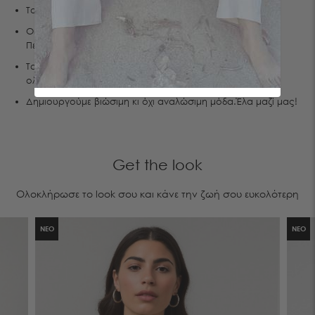
Το μοντέλο φοράει S
Οι μετρήσεις της είναι:Ύψος 1.76, Στήθος 83, Μέση 60,
Περιφέρεια 89
Τα προϊόντα μας σχεδιάζονται και κατασκευάζονται εξ'
ολοκλήρου στην Ελλάδα.
Δημιουργούμε βιώσιμη κι όχι αναλώσιμη μόδα.Έλα μαζί μας!
Get the look
Ολοκλήρωσε το look σου και κάνε την ζωή σου ευκολότερη
ΝΕΟ
ΝΕΟ