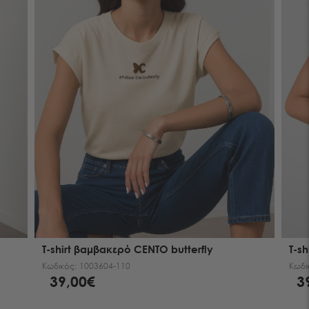
T-shirt βαμβακερό CENTO butterfly
T-s
Κωδικός:
1003604-110
Κωδι
39,00€
3