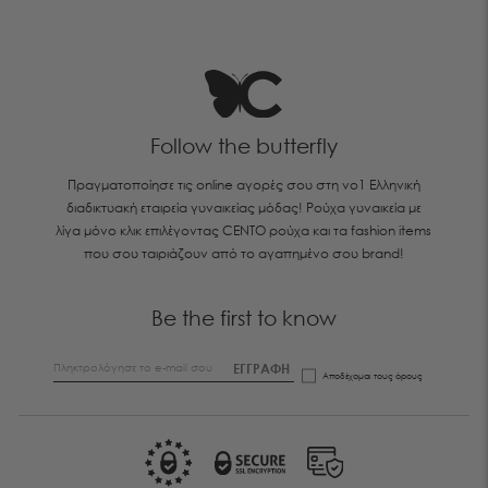
Follow the butterfly
Πραγματοποίησε τις online αγορές σου στη νο1 Ελληνική
διαδικτυακή εταιρεία γυναικείας μόδας! Ρούχα γυναικεία με
λίγα μόνο κλικ επιλέγοντας CENTO ρούχα και τα fashion items
που σου ταιριάζουν από το αγαπημένο σου brand!
Be the first to know
ΕΓΓΡΑΦΗ
Αποδέχομαι τους
όρους